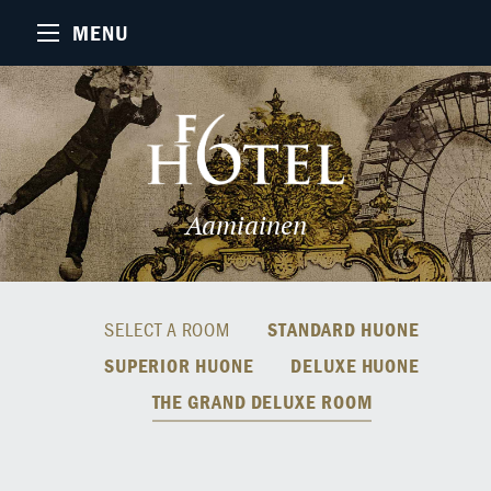
MENU
Aamiainen
SELECT A ROOM
STANDARD HUONE
SUPERIOR HUONE
DELUXE HUONE
THE GRAND DELUXE ROOM