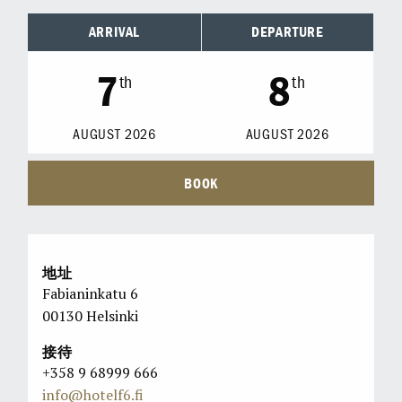
ARRIVAL
DEPARTURE
7
8
th
th
AUGUST
2026
AUGUST
2026
BOOK
地址
Fabianinkatu 6
00130 Helsinki
接待
+358 9 68999 666
info@hotelf6.fi